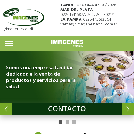
TANDIL
0249 444 4600 / 2026
MAR DEL PLATA
0223 154168777 // 0223 153021716
LA PAMPA
02954 15632864
ventas@imagenestandil.com.ar
/imagenestandil
Somos una empresa familiar
dedicada a la venta de
productos y servicios para la
salud
CONTACTO