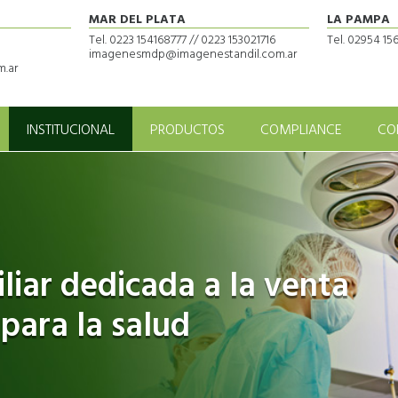
MAR DEL PLATA
LA PAMPA
Tel. 0223 154168777 // 0223 153021716
Tel. 02954 1
imagenesmdp@imagenestandil.com.ar
.ar
INSTITUCIONAL
PRODUCTOS
COMPLIANCE
CO
iar dedicada a la venta
 para la salud