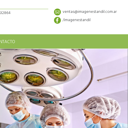
ventas@imagenestandil.com.ar
5632864
/imagenestandil
NTACTO