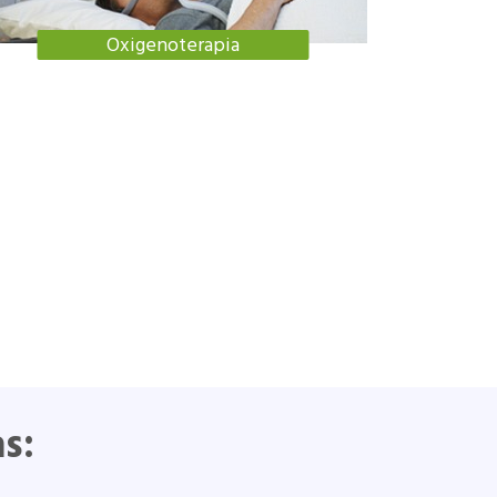
Oxigenoterapia
s: