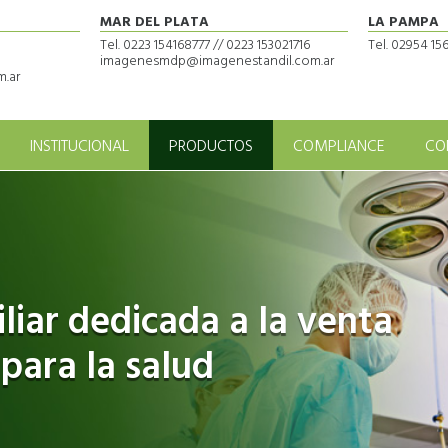
MAR DEL PLATA
LA PAMPA
Tel. 0223 154168777 // 0223 153021716
Tel. 02954 1
imagenesmdp@imagenestandil.com.ar
.ar
INSTITUCIONAL
PRODUCTOS
COMPLIANCE
CO
iar dedicada a la venta
 para la salud