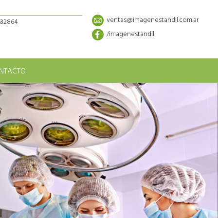
ventas@imagenestandil.com.ar
5632864
/imagenestandil
NTACTO