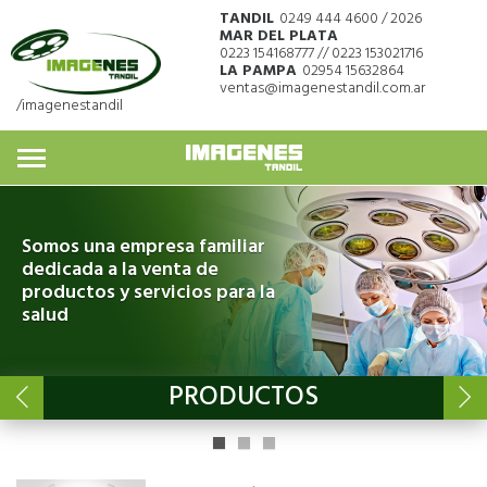
TANDIL
0249 444 4600 / 2026
MAR DEL PLATA
0223 154168777 // 0223 153021716
LA PAMPA
02954 15632864
ventas@imagenestandil.com.ar
/imagenestandil
Somos una empresa familiar
dedicada a la venta de
productos y servicios para la
salud
PRODUCTOS