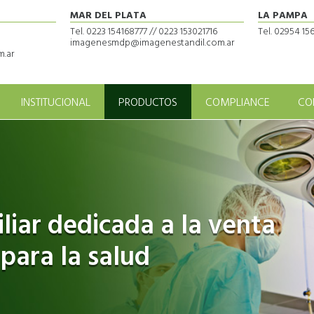
MAR DEL PLATA
LA PAMPA
Tel. 0223 154168777 // 0223 153021716
Tel. 02954 1
imagenesmdp@imagenestandil.com.ar
.ar
INSTITUCIONAL
PRODUCTOS
COMPLIANCE
CO
iar dedicada a la venta
 para la salud