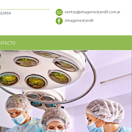
ventas@imagenestandil.com.ar
5632864
/imagenestandil
NTACTO