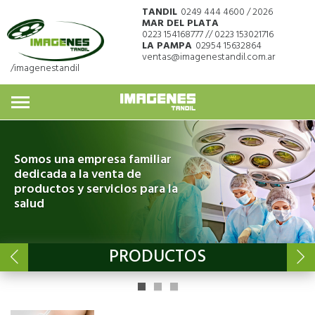
TANDIL
0249 444 4600 / 2026
MAR DEL PLATA
0223 154168777 // 0223 153021716
LA PAMPA
02954 15632864
ventas@imagenestandil.com.ar
/imagenestandil
Somos una empresa familiar
dedicada a la venta de
productos y servicios para la
salud
PRODUCTOS