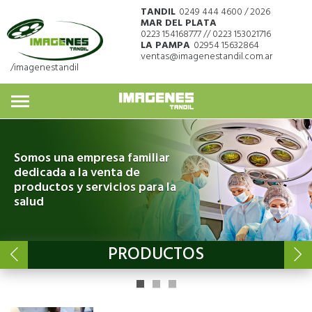
TANDIL
0249 444 4600 / 2026
MAR DEL PLATA
0223 154168777 // 0223 153021716
LA PAMPA
02954 15632864
ventas@imagenestandil.com.ar
/imagenestandil
Somos una empresa familiar
dedicada a la venta de
productos y servicios para la
salud
PRODUCTOS