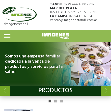
TANDIL
0249 444 4600 / 2026
MAR DEL PLATA
0223 154168777 // 0223 153021716
LA PAMPA
02954 15632864
ventas@imagenestandil.com.ar
/imagenestandil
Somos una empresa familiar
dedicada a la venta de
productos y servicios para la
salud
PRODUCTOS