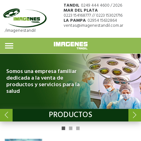
TANDIL
0249 444 4600 / 2026
MAR DEL PLATA
0223 154168777 // 0223 153021716
LA PAMPA
02954 15632864
ventas@imagenestandil.com.ar
/imagenestandil
Somos una empresa familiar
dedicada a la venta de
productos y servicios para la
salud
PRODUCTOS