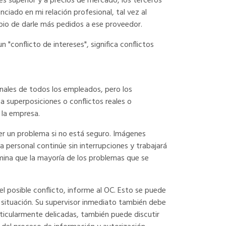
es superior y a precios de mercado, los terceros
iado en mi relación profesional, tal vez al
bio de darle más pedidos a ese proveedor.
n "conflicto de intereses", significa conflictos
onales de todos los empleados, pero los
a superposiciones o conflictos reales o
 la empresa.
er un problema si no está seguro. Imágenes
a personal continúe sin interrupciones y trabajará
mina que la mayoría de los problemas que se
 el posible conflicto, informe al OC. Esto se puede
 situación. Su supervisor inmediato también debe
articularmente delicadas, también puede discutir