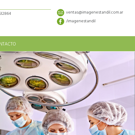
ventas@imagenestandil.com.ar
5632864
/imagenestandil
NTACTO