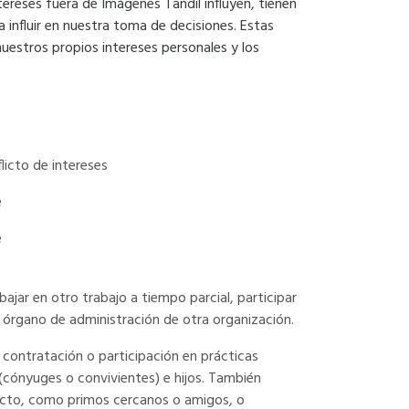
tereses fuera de Imágenes Tandil influyen, tienen
a influir en nuestra toma de decisiones. Estas
uestros propios intereses personales y los
licto de intereses
e
e
bajar en otro trabajo a tiempo parcial, participar
u órgano de administración de otra organización.
 contratación o participación en prácticas
(cónyuges o convivientes) e hijos. También
flicto, como primos cercanos o amigos, o