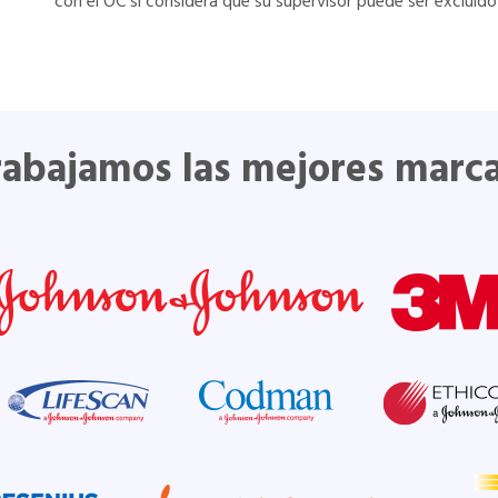
con el OC si considera que su supervisor puede ser excluid
rabajamos las mejores marca