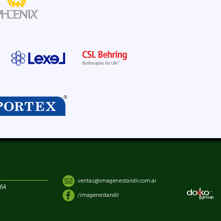
ventas@imagenestandil.com.ar
864
/imagenestandil