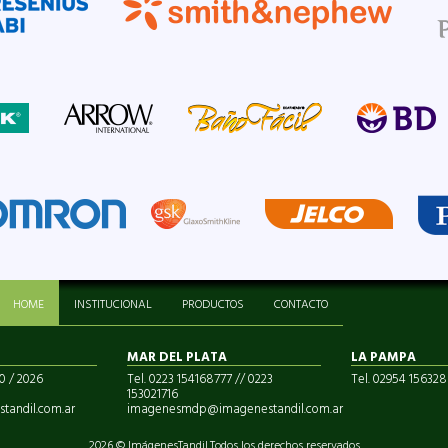
HOME
INSTITUCIONAL
PRODUCTOS
CONTACTO
MAR DEL PLATA
LA PAMPA
0 / 2026
Tel. 0223 154168777 // 0223
Tel. 02954 15632
153021716
tandil.com.ar
imagenesmdp@imagenestandil.com.ar
2026 © ImágenesTandil.
Todos los derechos reservados