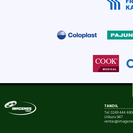
TANDIL
Tel. 0249 444 460
Uriburu 947
ventas@imagenes