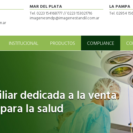
MAR DEL PLATA
LA PAMPA
Tel. 0223 154168777 // 0223 153021716
Tel. 02954 1
imagenesmdp@imagenestandil.com.ar
.ar
INSTITUCIONAL
PRODUCTOS
COMPLIANCE
CO
iar dedicada a la venta
 para la salud