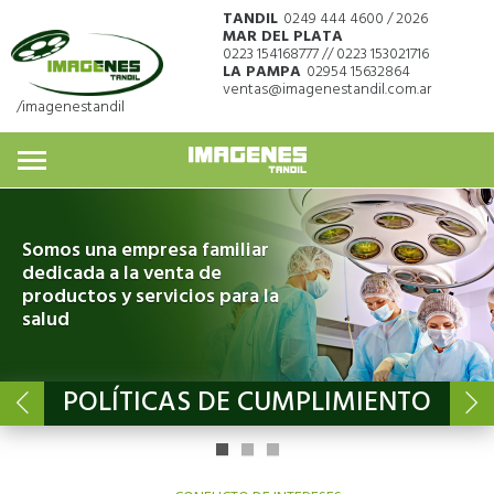
TANDIL
0249 444 4600 / 2026
MAR DEL PLATA
0223 154168777 // 0223 153021716
LA PAMPA
02954 15632864
ventas@imagenestandil.com.ar
/imagenestandil
Somos una empresa familiar
dedicada a la venta de
productos y servicios para la
salud
POLÍTICAS DE CUMPLIMIENTO