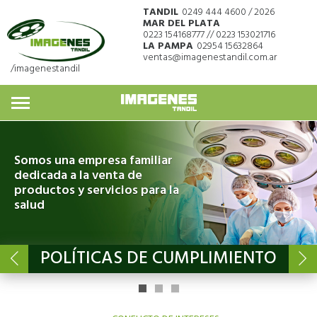
TANDIL
0249 444 4600 / 2026
MAR DEL PLATA
0223 154168777 // 0223 153021716
LA PAMPA
02954 15632864
ventas@imagenestandil.com.ar
/imagenestandil
Somos una empresa familiar
dedicada a la venta de
productos y servicios para la
salud
POLÍTICAS DE CUMPLIMIENTO