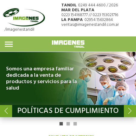
TANDIL
0249 444 4600 / 2026
MAR DEL PLATA
0223 154168777 // 0223 153021716
LA PAMPA
02954 15632864
ventas@imagenestandil.com.ar
/imagenestandil
Somos una empresa familiar
dedicada a la venta de
productos y servicios para la
salud
POLÍTICAS DE CUMPLIMIENTO